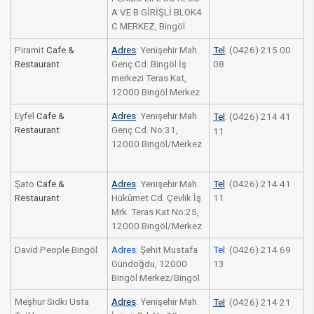
A VE B GİRİŞLİ BLOK4
C MERKEZ, Bingöl
Piramit
Cafe &
Adres
: Yenişehir Mah.
Tel
: (0426) 215 00
Restaurant
Genç Cd. Bingöl İş
08
merkezi Teras Kat,
12000 Bingöl Merkez
Eyfel
Cafe &
Adres
: Yenişehir Mah.
Tel
: (0426) 214 41
Restaurant
Genç Cd. No:31,
11
12000 Bingöl/Merkez
Şato
Cafe &
Adres
: Yenişehir Mah.
Tel
: (0426) 214 41
Restaurant
Hükûmet Cd. Çevlik İş
11
Mrk. Teras Kat No:25,
12000 Bingöl/Merkez
David People Bingöl
Adres
:
Şehit Mustafa
Tel
:
(0426) 214 69
Gündoğdu, 12000
13
Bingöl Merkez/Bingöl
Meşhur Sıdkı Usta
Adres
: Yenişehir Mah.
Tel
: (0426) 214 21