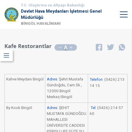
T.C. Ulaştırma ve Altyapı Bakanlığı
Devlet Hava Meydanları İşletmesi Genel
Müdürlüğü
BİNGÖL HAVALİMANI
Kafe Restorantlar
A
Kahve Meydanı Bingöl
Adres
:
Şehit Mustafa
Telefon
:
(0426) 213
Gündoğdu, Cam Sk.,
14 15
12000 Bingöl
Merkez/Bingöl
By Kook Bingöl
Adres
:
ŞEHIT
Tel
:
(0426) 214 57
MUSTAFA GÜNDOĞDU
60
MAHALLESI
ÜNİVERSITE CADDESI
PERISU LIFE SÜTE SU