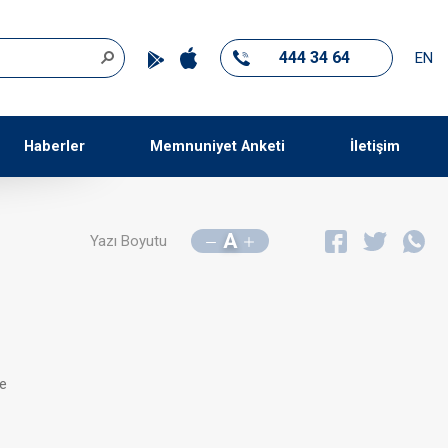
444 34 64
EN
Haberler
Memnuniyet Anketi
İletişim
A
Yazı Boyutu
ye