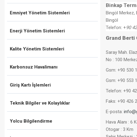
Binkap Terma
Emniyet Yönetim Sistemleri
Bingöl Merkez,
Bingöl
Telefon: +
90 42
Enerji Yönetim Sistemleri
Grand Berti 
Kalite Yönetim Sistemleri
Saray Mah. Ela
No : 100 Merkez
Karbonsuz Havalimanı
Gsm: +90 530 1
Gsm: +90 553 1
Giriş Kartı İşlemleri
Telefon: +90 4
Faks: +90 426 
Teknik Bilgiler ve Kolaylıklar
E-posta:
info@g
Yolcu Bilgilendirme
Hava Alanı : 6 
Otogar : 3 Km
Şehir Merkezi :