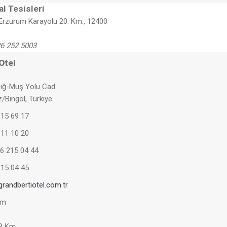
l Tesisleri
 Erzurum Karayolu 20. Km., 12400
6 252 5003
Otel
zığ-Muş Yolu Cad.
/Bingöl, Türkiye.
15 69 17
11 10 20
26 215 04 44
215 04 45
randbertiotel.com.tr
Km
 3 Km