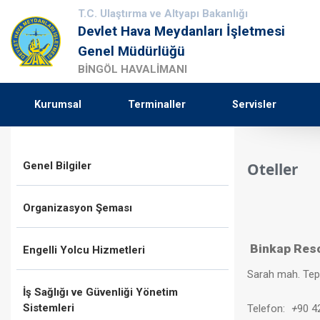
T.C. Ulaştırma ve Altyapı Bakanlığı
Devlet Hava Meydanları İşletmesi
Genel Müdürlüğü
BİNGÖL HAVALİMANI
Kurumsal
Terminaller
Servisler
Genel Bilgiler
Oteller
Organizasyon Şeması
Binkap Reso
Engelli Yolcu Hizmetleri
Sarah mah. Tepe
İş Sağlığı ve Güvenliği Yönetim
Sistemleri
Telefon:
+
90 4