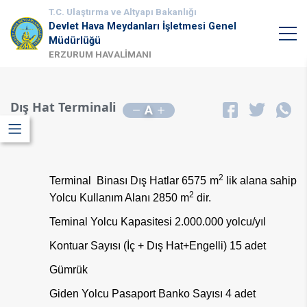
T.C. Ulaştırma ve Altyapı Bakanlığı
Devlet Hava Meydanları İşletmesi Genel
Müdürlüğü
ERZURUM HAVALİMANI
Dış Hat Terminali
A
2
​Terminal Binası Dış Hatlar 6575 m
lik alana sahip
2
Yolcu Kullanım Alanı 2850 m
dir.
Teminal Yolcu Kapasitesi 2.000.000 yolcu/yıl
Kontuar Sayısı (İç + Dış Hat+Engelli) 15 adet
Gümrük
Giden Yolcu Pasaport Banko Sayısı 4 adet