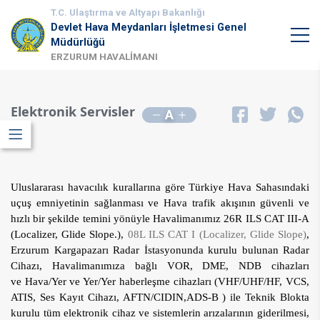
T.C. Ulaştırma ve Altyapı Bakanlığı
Devlet Hava Meydanları İşletmesi Genel
Müdürlüğü
ERZURUM HAVALİMANI
Elektronik Servisler
A
Uluslararası havacılık kurallarına göre Türkiye Hava Sahasındaki
uçuş emniyetinin sağlanması ve Hava trafik akışının güvenli ve
hızlı bir şekilde temini yönüyle Havalimanımız 26R ILS CAT III-A
(Localizer, Glide Slope.),
08L ILS CAT I (Localizer, Glide Slope)
,
Erzurum Kargapazarı Radar İstasyonunda kurulu bulunan Radar
Cihazı,
Havalimanımıza bağlı VOR, DME, NDB cihazları
ve Hava/Yer ve Yer/Yer haberleşme cihazları (VHF/UHF/HF, VCS,
ATIS, Ses Kayıt Cihazı, AFTN/CIDIN,ADS-B ) ile Teknik Blokta
kurulu tüm elektronik cihaz ve sistemlerin arızalarının giderilmesi,