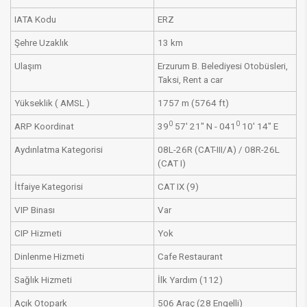
​IATA Kodu
​ERZ
​Şehre Uzaklık
​13 km
​Ulaşım
​Erzurum B. ​Belediyesi Otobüsleri,
Taksi, Rent a car
​Yükseklik ( AMSL )
​1757 m (5764 ft)
0
0
​ARP Koordinat
​39
57' 21" N - 041
10' 14" E​
​Aydınlatma Kategorisi
​08L-26R (CAT-III/A) / 08R-26L
(CAT I)
​İtfaiye Kategorisi
​CAT IX (9)
​VIP Binası
​Var
​CIP Hizmeti
​Yok
​Dinlenme Hizmeti
​Cafe Restaurant​
​Sağlık Hizmeti
​İlk Yardım (112)
​Açık Otopark
​506 Araç (28 Engelli)