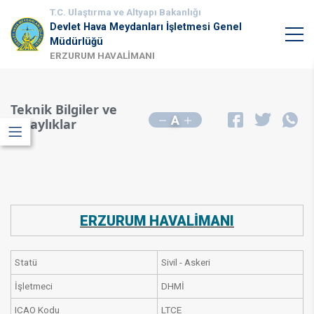
T.C. Ulaştırma ve Altyapı Bakanlığı
Devlet Hava Meydanları İşletmesi Genel
Müdürlüğü
ERZURUM HAVALİMANI
Teknik Bilgiler ve
A
Kolaylıklar
ERZURUM HAVALİMANI
​Statü
​Sivil - Askeri
​İşletmeci
​DHMİ
​ICAO Kodu
​LTCE