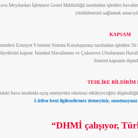
ava Meydanları İşletmesi Genel Müdürlüğü tarafından işletilen havaliman
yürütülmesini sağlamak amacıyl
KAPSAM
zmetleri Emniyet Yönetim Sistemi Kuruluşumuz tarafından işletilen 50 h
aliyetlerini kapsar. İstanbul Havalimanı ve Çukurova Uluslararası Hava
Sistemi kapsamı dışınd
TEHLİKE BİLDİRİM 
daki hava tarafında uçuş emniyetini olumsuz etkileyeceğini düşündüğünüz
Lütfen beni ilgilendirmez demeyiniz, unutmayınız k
“DHMİ çalışıyor, Tür