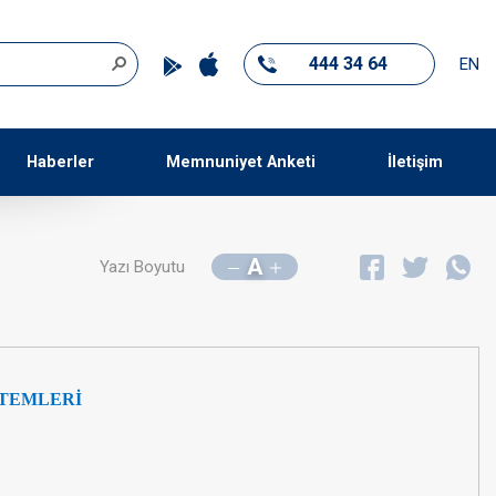
444 34 64
EN
Haberler
Memnuniyet Anketi
İletişim
A
Yazı Boyutu
STEMLERİ