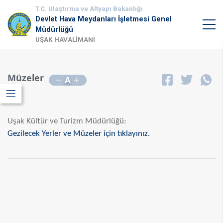
T.C. Ulaştırma ve Altyapı Bakanlığı
Devlet Hava Meydanları İşletmesi Genel
Müdürlüğü
UŞAK HAVALİMANI
Müzeler
A
Uşak Kültür ve Turizm Müdürlüğü:
​​Gezilecek Yerler ve Müzeler için tıklayınız.​
​