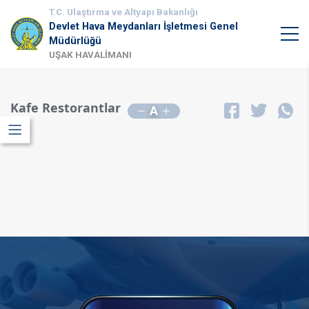
T.C. Ulaştırma ve Altyapı Bakanlığı
Devlet Hava Meydanları İşletmesi Genel
Müdürlüğü
UŞAK HAVALİMANI
Kafe Restorantlar
A
​