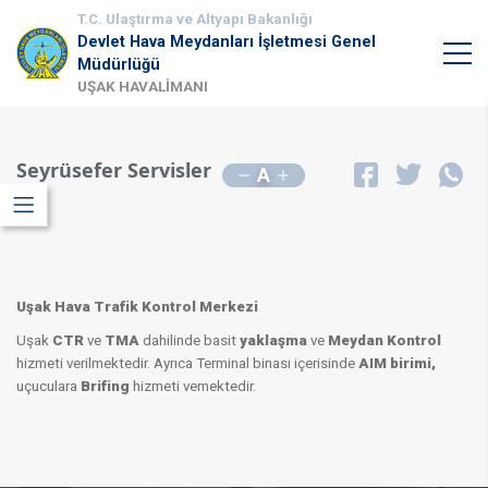
T.C. Ulaştırma ve Altyapı Bakanlığı
Devlet Hava Meydanları İşletmesi Genel
Müdürlüğü
UŞAK HAVALİMANI
Seyrüsefer Servisler
A
Uşak Hava Trafik Kontrol Merkezi
Uşak
CTR
ve
TMA
dahilinde basit
yaklaşma
ve
Meydan Kontrol
hizmeti verilmektedir. Ayrıca Terminal binası içerisinde
AIM birimi,
uçuculara
Brifing
hizmeti vemektedir.​