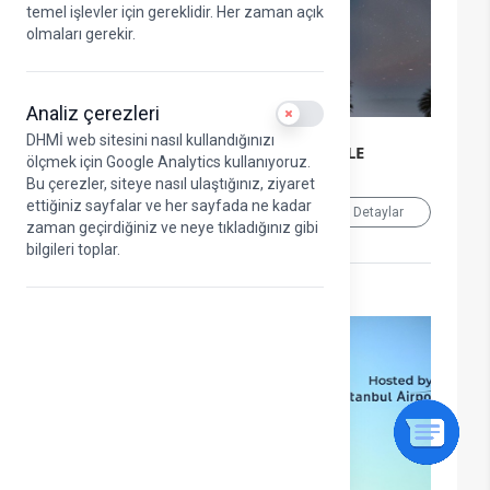
temel işlevler için gereklidir. Her zaman açık
olmaları gerekir.
Analiz çerezleri
Use setting
DHMİ web sitesini nasıl kullandığınızı
TURİZMİN BAŞKENTİNE SEMBOL KULE
ölçmek için Google Analytics kullanıyoruz.
Bu çerezler, siteye nasıl ulaştığınız, ziyaret
ettiğiniz sayfalar ve her sayfada ne kadar
05.08.2026
Detaylar
zaman geçirdiğiniz ve neye tıkladığınız gibi
bilgileri toplar.