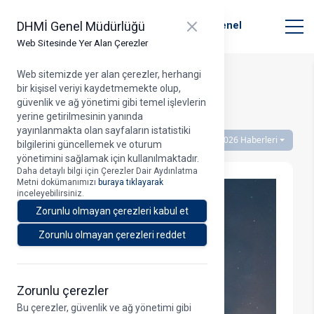
T.C. Ulaştırma ve Altyapı Bakanlığı
Close panel
DHMİ Genel Müdürlüğü
Devlet Hava Meydanları İşletmesi Genel
Müdürlüğü
Web Sitesinde Yer Alan Çerezler
Web sitemizde yer alan çerezler, herhangi
bir kişisel veriyi kaydetmemekte olup,
Haberler Listesi
güvenlik ve ağ yönetimi gibi temel işlevlerin
yerine getirilmesinin yanında
yayınlanmakta olan sayfaların istatistiki
2026 Haberleri
bilgilerini güncellemek ve oturum
yönetimini sağlamak için kullanılmaktadır.
Daha detaylı bilgi için Çerezler Dair Aydınlatma
Metni dokümanımızı
buraya tıklayarak
inceleyebilirsiniz.
Zorunlu olmayan çerezleri kabul et
Zorunlu olmayan çerezleri reddet
Zorunlu çerezler
Bu çerezler, güvenlik ve ağ yönetimi gibi